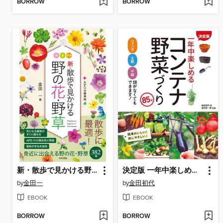
BORROW
BORROW
新・散歩で見かける野の花・野草
決定版 一年中楽しめるコンテナ野菜づくり 85種
by
金田一
by
金田初代
EBOOK
EBOOK
BORROW
BORROW