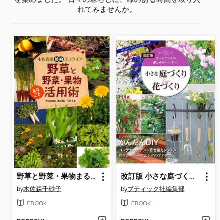
を集めました。 日々の暮らしに、緑のある時間を取り入
れてみませんか。
野草と野菜・果物まるごと活用術 : 木佐森流節約エコライフ
改訂版 小さな庭づくり＆花づくり
by
木佐森千砂子
by
ブティック社編集部
EBOOK
EBOOK